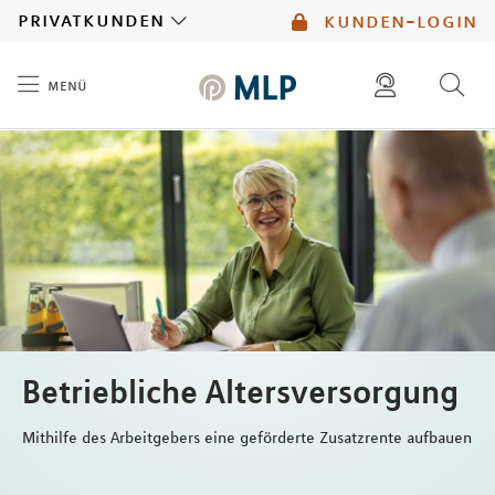
MLP
privatkunden
kunden-login
menü
Inhalt
diese website durchsuchen
mlp berater finden
Betriebliche Altersversorgung
Mithilfe des Arbeitgebers eine geförderte Zusatzrente aufbauen