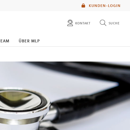
KUNDEN-LOGIN
kontakt
suche
diese website durchsuchen
team
über mlp
mlp berater finden