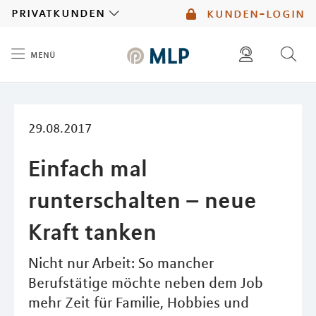
MLP
privatkunden
kunden-login
menü
Inhalt
diese website durchsuchen
mlp berater finden
29.08.2017
Einfach mal
runterschalten – neue
Kraft tanken
Nicht nur Arbeit: So mancher
Berufstätige möchte neben dem Job
mehr Zeit für Familie, Hobbies und