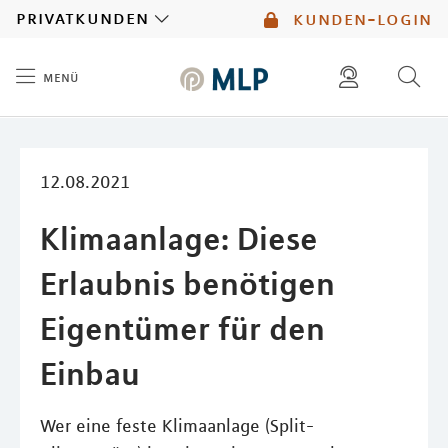
MLP
privatkunden
kunden-login
menü
Inhalt
diese website durchsuchen
mlp berater finden
12.08.2021
Klimaanlage: Diese
Erlaubnis benötigen
Eigentümer für den
Einbau
Wer eine feste Klimaanlage (Split-